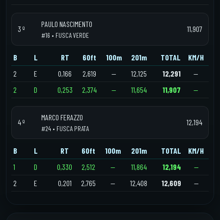
PAULO NASCIMENTO
3 º
11,907
#16 • FUSCA VERDE
B
L
RT
60ft
100m
201m
TOTAL
KM/H
2
E
0,166
2,619
—
12,125
12,291
—
2
D
0,253
2,374
—
11,654
11,907
—
MARCO FERAZZO
4 º
12,194
#24 • FUSCA PRATA
B
L
RT
60ft
100m
201m
TOTAL
KM/H
1
D
0,330
2,512
—
11,864
12,194
—
2
E
0,201
2,765
—
12,408
12,609
—