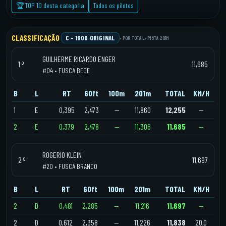
🏆 TOP 10 desta categoria
Todos os pilotos
CLASSIFICAÇÃO
C – 1600 ORIGINAL
• POR TOTAL
• PISTA 201M
GUILHERME RICARDO ENGER
1 º
11,685
#04 • FUSCA BEGE
B
L
RT
60ft
100m
201m
TOTAL
KM/H
1
E
0,395
2,473
—
11,860
12,255
—
2
E
0,379
2,478
—
11,306
11,685
—
ROGERIO KLEIN
2 º
11,697
#20 • FUSCA BRANCO
B
L
RT
60ft
100m
201m
TOTAL
KM/H
2
D
0,481
2,285
—
11,216
11,697
—
2
D
0,612
2,358
—
11,226
11,838
20,0