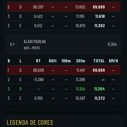
2
D
86,397
—
—
13,602
99,999
—
3
D
0,422
—
—
11,195
11,618
—
3
E
0,512
—
—
10,870
11,382
—
ALADI PADILHA
5 º
11,304
#01 • MOTO
B
L
RT
60ft
100m
201m
TOTAL
KM/H
1
D
88,598
—
—
11,401
99,999
—
2
E
-11,388
—
—
11,388
—
—
3
D
—
—
—
11,304
11,304
—
3
E
0,785
—
—
10,587
11,372
—
LEGENDA DE CORES