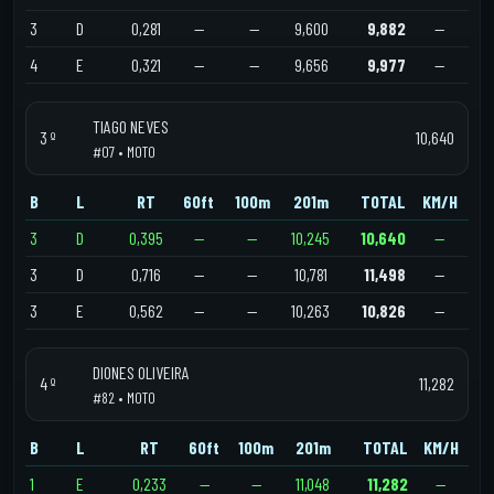
3
D
0,281
—
—
9,600
9,882
—
4
E
0,321
—
—
9,656
9,977
—
TIAGO NEVES
3 º
10,640
#07 • MOTO
B
L
RT
60ft
100m
201m
TOTAL
KM/H
3
D
0,395
—
—
10,245
10,640
—
3
D
0,716
—
—
10,781
11,498
—
3
E
0,562
—
—
10,263
10,826
—
DIONES OLIVEIRA
4 º
11,282
#82 • MOTO
B
L
RT
60ft
100m
201m
TOTAL
KM/H
1
E
0,233
—
—
11,048
11,282
—