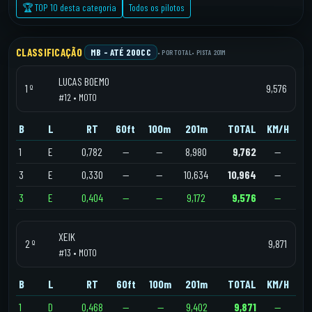
🏆 TOP 10 desta categoria
Todos os pilotos
CLASSIFICAÇÃO
MB – ATÉ 200CC
• POR TOTAL
• PISTA 201M
LUCAS BOEMO
1 º
9,576
#12 • MOTO
B
L
RT
60ft
100m
201m
TOTAL
KM/H
1
E
0,782
—
—
8,980
9,762
—
3
E
0,330
—
—
10,634
10,964
—
3
E
0,404
—
—
9,172
9,576
—
XEIK
2 º
9,871
#13 • MOTO
B
L
RT
60ft
100m
201m
TOTAL
KM/H
1
D
0,468
—
—
9,402
9,871
—