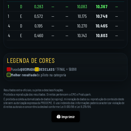
1
D
0,283
—
—
10,083
10,367
—
1
E
0,572
—
—
10,175
10,748
—
4
D
0,195
—
—
10,270
10,465
—
4
E
0,460
—
—
10,143
10,603
—
LEGENDA DE CORES
Puxada
QUEIMADA
DESCLASS
/ TFINAL = 59.998
Melhor resultado
do piloto na categoria
Resultados extra-oficiais, sujeitos a desclassificações.
Proibida a reprodução dos resultados. Direitos pertencem a EME e Produpark.
É proibida a coleta automatizada de dados (scraping), mineração de dados ou reprodução do conteúdo deste
site sem autorização expressa da PRODEME. O uso indevido das informações poderá caracterizar violação de
direitos autorais e concorrência desleal conforme Lei 9.610/98 e Lei 9.279/96.
🖨️ Imprimir