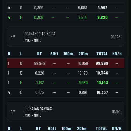
4
D
0,309
—
—
9,683
9,993
—
4
E
0,306
—
—
9,513
9,820
—
FERNANDO TEIXEIRA
3 º
10,143
#03 • MOTO
B
L
RT
60ft
100m
201m
TOTAL
KM/H
1
D
89,949
—
—
10,050
99,999
—
1
E
0,226
—
—
10,120
10,346
—
1
E
0,162
—
—
9,980
10,143
—
4
E
0,475
—
—
9,861
10,337
—
DIONATAN VARGAS
4 º
10,151
#05 • MOTO
B
L
RT
60ft
100m
201m
TOTAL
KM/H