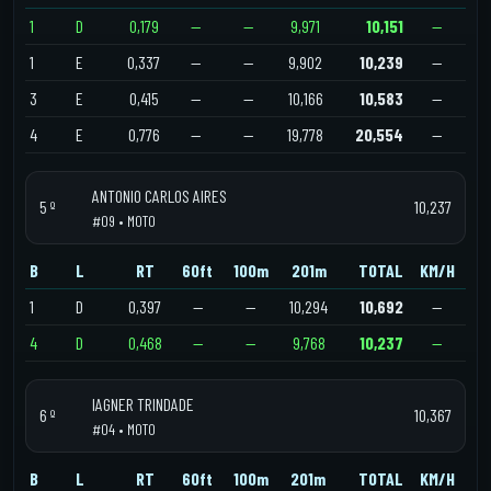
1
D
0,179
—
—
9,971
10,151
—
1
E
0,337
—
—
9,902
10,239
—
3
E
0,415
—
—
10,166
10,583
—
4
E
0,776
—
—
19,778
20,554
—
ANTONIO CARLOS AIRES
5 º
10,237
#09 • MOTO
B
L
RT
60ft
100m
201m
TOTAL
KM/H
1
D
0,397
—
—
10,294
10,692
—
4
D
0,468
—
—
9,768
10,237
—
IAGNER TRINDADE
6 º
10,367
#04 • MOTO
B
L
RT
60ft
100m
201m
TOTAL
KM/H