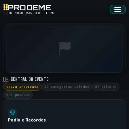
PRODEME
CRONOMETRANDO O FUTURO
DESAFIO83 RACHA NOTURNO • RACHA NOTURNO 2016.5
Central do Evento
AUTÓDROMO DE CARUARU/PE •
26/11/2016
prova encerrada
12 categorias validas
87 pilotos
593 puxadas
Podio e Recordes