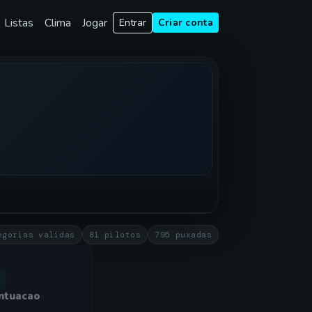
Listas
Clima
Jogar
Entrar
Criar conta
egorias validas
81 pilotos
795 puxadas
ntuacao