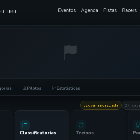
Eventos
Agenda
Pistas
Racers
FUTURO
gorias
Pilotos
Estatísticas
prova encerrada
27 cat
Classificatorias
Treinos
Po