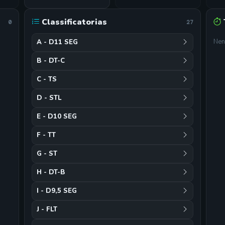
Classificatorias
0
27
Nen
A - D11 SEG
B - DT-C
C - TS
D - STL
E - D10 SEG
F - TT
G - ST
H - DT-B
I - D9,5 SEG
J - FLT