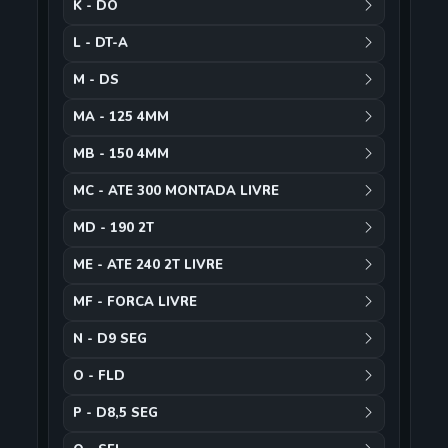
K - DO
L - DT-A
M - DS
MA - 125 4MM
MB - 150 4MM
MC - ATE 300 MONTADA LIVRE
MD - 190 2T
ME - ATE 240 2T LIVRE
MF - FORCA LIVRE
N - D9 SEG
O - FLD
P - D8,5 SEG