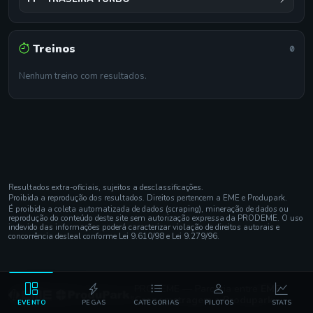
Treinos
0
Nenhum treino com resultados.
Resultados extra-oficiais, sujeitos a desclassificações.
Proibida a reprodução dos resultados. Direitos pertencem a EME e Produpark.
É proibida a coleta automatizada de dados (scraping), mineração de dados ou
reprodução do conteúdo deste site sem autorização expressa da PRODEME. O uso
indevido das informações poderá caracterizar violação de direitos autorais e
concorrência desleal conforme Lei 9.610/98 e Lei 9.279/96.
PRODEME — Parceria entre
EME
Cronometragem
e
Produpark
EVENTO
PEGAS
CATEGORIAS
PILOTOS
STATS