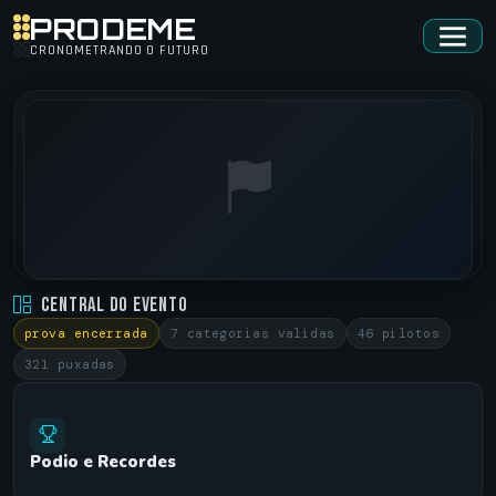
PRODEME
CRONOMETRANDO O FUTURO
BATATAIS STREET RACING • 2018.1
Central do Evento
BATATAIS - SP •
20/05/2018
prova encerrada
7 categorias validas
46 pilotos
321 puxadas
Podio e Recordes