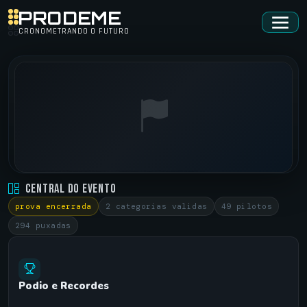
PRODEME
CRONOMETRANDO O FUTURO
BIRIGUI TRACKDAY • BIRIGUI TRACKDAY
Central do Evento
BIRIGUI •
13/09/2018
prova encerrada
2 categorias validas
49 pilotos
294 puxadas
Podio e Recordes