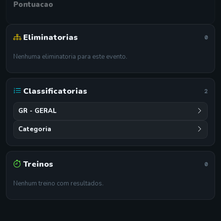
Pontuacao
Eliminatorias
0
Nenhuma eliminatoria para este evento.
Classificatorias
2
GR - GERAL
Categoria
Treinos
0
Nenhum treino com resultados.