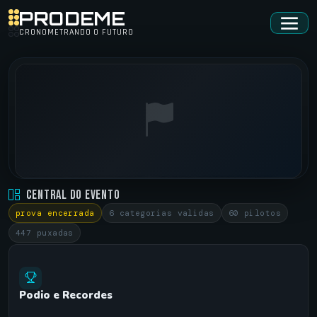
PRODEME
CRONOMETRANDO O FUTURO
BATATAIS STREET RACING • BATATAIS STREET RACING
Central do Evento
BATATAIS-SP •
30/09/2018
prova encerrada
6 categorias validas
60 pilotos
447 puxadas
Podio e Recordes