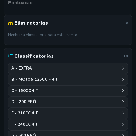
Pontuacao
Eliminatorias
0
Nenhuma eliminatoria para este evento.
Classificatorias
18
A - EXTRA
B - MOTOS 125CC – 4 T
C - 150CC 4 T
D - 200 PRÓ
E - 210CC 4 T
F - 240CC 4 T
G - 500 PRÓ