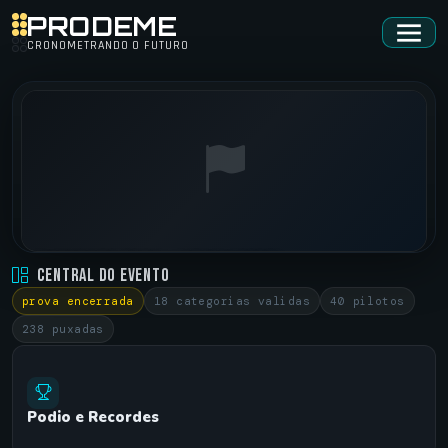
PRODEME
CRONOMETRANDO O FUTURO
GAUCHO DE MOTOS • 2 ETAPA NORTE
Central do Evento
TAPEJARA / RS •
01/12/2019
prova encerrada
18 categorias validas
40 pilotos
238 puxadas
Podio e Recordes