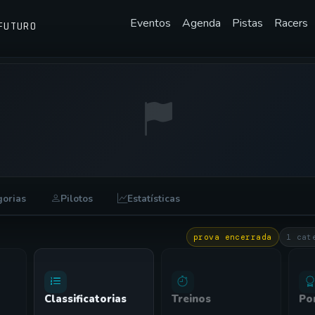
Eventos
Agenda
Pistas
Racers
FUTURO
gorias
Pilotos
Estatísticas
prova encerrada
1 cat
Classificatorias
Treinos
Po