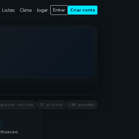
Listas
Clima
Jogar
Entrar
Criar conta
egorias validas
25 pilotos
290 puxadas
ntuacao