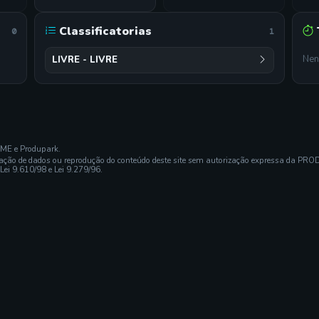
Classificatorias
0
1
Nen
LIVRE - LIVRE
EME e Produpark.
ração de dados ou reprodução do conteúdo deste site sem autorização expressa da PRO
 Lei 9.610/98 e Lei 9.279/96.