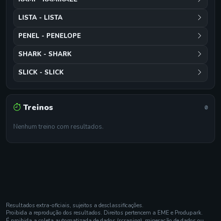
LISTA - LISTA
PENEL - PENELOPE
SHARK - SHARK
SLICK - SLICK
Treinos
0
Nenhum treino com resultados.
Resultados extra-oficiais, sujeitos a desclassificações.
Proibida a reprodução dos resultados. Direitos pertencem a EME e Produpark.
É proibida a coleta automatizada de dados (scraping), mineração de dados ou