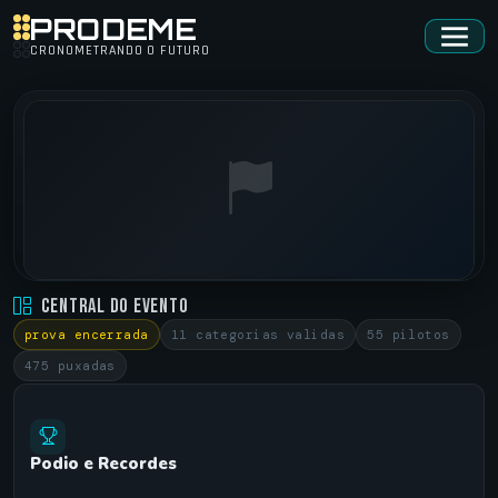
PRODEME
CRONOMETRANDO O FUTURO
LISTA AREA 15 NOPREP • AREA 15 NOPREP
Central do Evento
ARENA CARNELOS •
23/10/2021
prova encerrada
11 categorias validas
55 pilotos
475 puxadas
Podio e Recordes