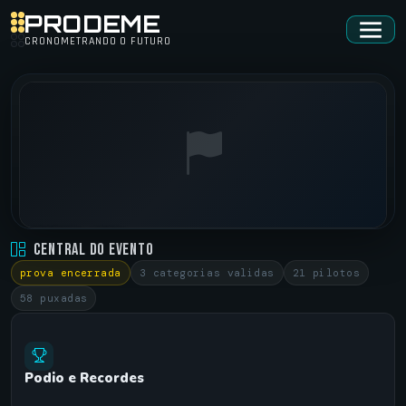
PRODEME
CRONOMETRANDO O FUTURO
FORD RJ • 0601
Central do Evento
RIOCENTRO - RJ •
06/11/2021
prova encerrada
3 categorias validas
21 pilotos
58 puxadas
Podio e Recordes