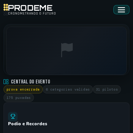
PRODEME
CRONOMETRANDO O FUTURO
REI DA RADIAL • 7ª EDIÇÃO
Central do Evento
XANADU •
31/07/2022
prova encerrada
6 categorias validas
31 pilotos
175 puxadas
Podio e Recordes