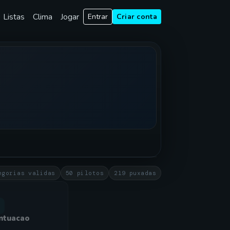
Listas
Clima
Jogar
Entrar
Criar conta
egorias validas
50 pilotos
219 puxadas
ntuacao