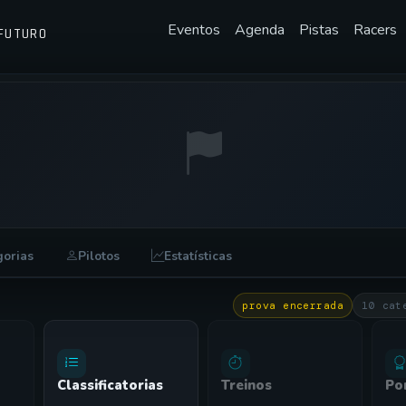
Eventos
Agenda
Pistas
Racers
FUTURO
gorias
Pilotos
Estatísticas
prova encerrada
10 cat
Classificatorias
Treinos
Po