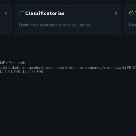
Classificatorias
0
0
Nenhuma classificatoria com resultados.
Nen
EME e Produpark.
ração de dados ou reprodução do conteúdo deste site sem autorização expressa da PRO
 Lei 9.610/98 e Lei 9.279/96.