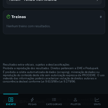
Treinos
0
Nenhum treino com resultados.
Resultados extra-oficiais, sujeitos a desclassificações.
Proibida a reprodução dos resultados. Direitos pertencem a EME e Produpark.
É proibida a coleta automatizada de dados (scraping), mineração de dados ou
reprodução do conteúdo deste site sem autorização expressa da PRODEME. O uso
indevido das informações poderá caracterizar violação de direitos autorais e
concorrência desleal conforme Lei 9.610/98 e Lei 9.279/96.
PRODEME — Parceria entre
EME
Cronometragem
e
Produpark
EVENTO
PEGAS
CATEGORIAS
PILOTOS
STATS