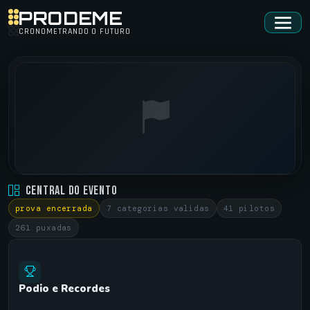
PRODEME
CRONOMETRANDO O FUTURO
REI DO RADIAL • 2023.1
Central do Evento
XANADU - SANTO ANGELO/RS •
05/02/2023
prova encerrada
7 categorias validas
41 pilotos
261 puxadas
Podio e Recordes