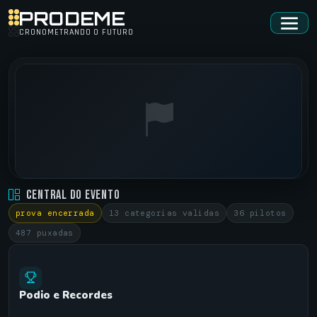
PRODEME
CRONOMETRANDO O FUTURO
MARAURAMA 2023 • AIRCOOLED DRAGRACE
Central do Evento
MARAU / RS •
02/04/2023
prova encerrada
13 categorias validas
36 pilotos
487 puxadas
Podio e Recordes