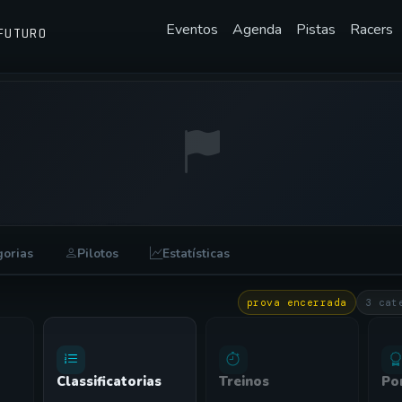
Eventos
Agenda
Pistas
Racers
FUTURO
RACHA DOS AMIGOS
gorias
Pilotos
Estatísticas
prova encerrada
3 cat
Classificatorias
Treinos
Po