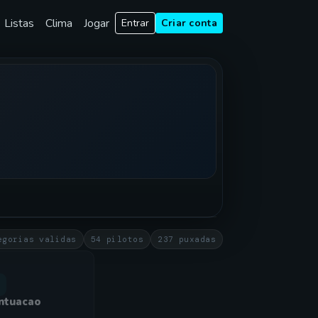
Listas
Clima
Jogar
Entrar
Criar conta
egorias validas
54 pilotos
237 puxadas
ntuacao