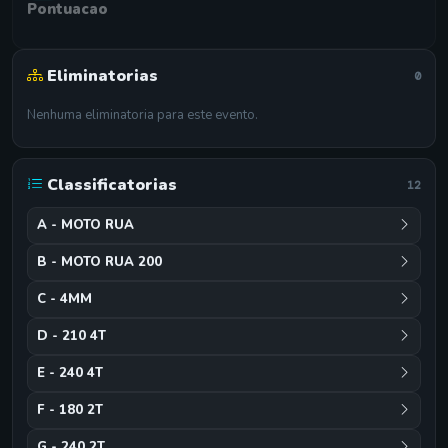
Pontuacao
Eliminatorias
0
Nenhuma eliminatoria para este evento.
Classificatorias
12
A - MOTO RUA
B - MOTO RUA 200
C - 4MM
D - 210 4T
E - 240 4T
F - 180 2T
G - 240 2T