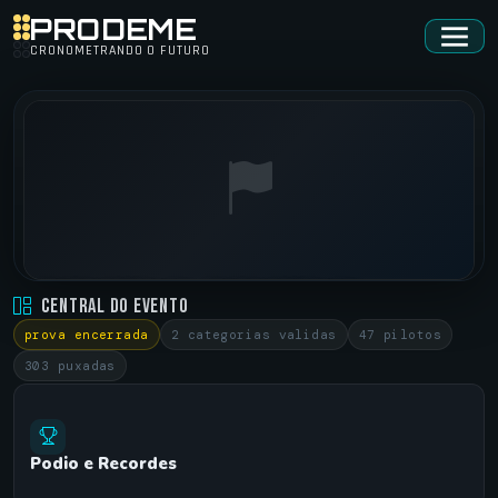
PRODEME
CRONOMETRANDO O FUTURO
QUINTA ADRENALINA • QUINTA ADRENALINA
Central do Evento
ARENA •
25/01/2024
prova encerrada
2 categorias validas
47 pilotos
303 puxadas
Podio e Recordes