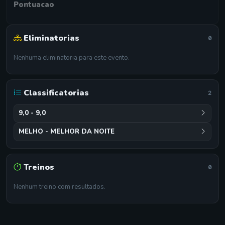
Pontuacao
Eliminatorias
0
Nenhuma eliminatoria para este evento.
Classificatorias
2
9,0 - 9,0
MELHO - MELHOR DA NOITE
Treinos
0
Nenhum treino com resultados.