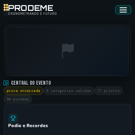
PRODEME
CRONOMETRANDO O FUTURO
RAM BBQ • MARINGA
Central do Evento
RACEPARK •
06/04/2024
prova encerrada
8 categorias validas
77 pilotos
94 puxadas
Podio e Recordes