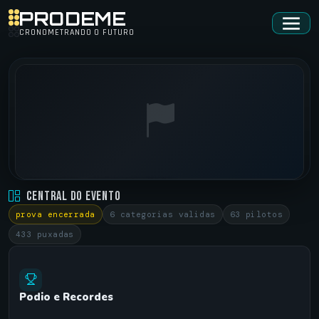
PRODEME
CRONOMETRANDO O FUTURO
RACHA AMA • 1ª EDICAO MOTOS
Central do Evento
MARAU/RS •
27/04/2024
prova encerrada
6 categorias validas
63 pilotos
433 puxadas
Podio e Recordes