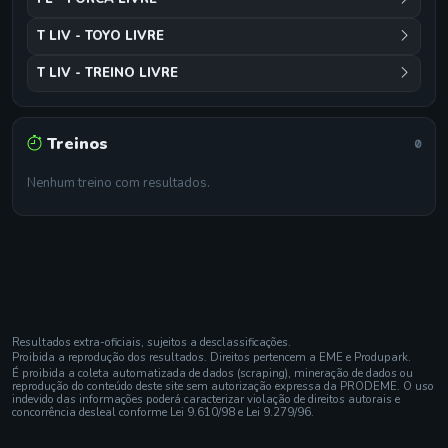
T LIV - TOYO LIVRE
T LIV - TREINO LIVRE
Treinos
0
Nenhum treino com resultados.
Resultados extra-oficiais, sujeitos a desclassificações.
Proibida a reprodução dos resultados. Direitos pertencem a EME e Produpark.
É proibida a coleta automatizada de dados (scraping), mineração de dados ou
reprodução do conteúdo deste site sem autorização expressa da PRODEME. O uso
indevido das informações poderá caracterizar violação de direitos autorais e
concorrência desleal conforme Lei 9.610/98 e Lei 9.279/96.