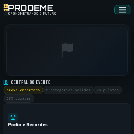
PRODEME
CRONOMETRANDO O FUTURO
FORCE CARS ARTUR NOGUEIRA SP • MOTOR COMPANY
Central do Evento
ARTUR NOGUEIRA •
27/07/2024
prova encerrada
9 categorias validas
26 pilotos
380 puxadas
Podio e Recordes