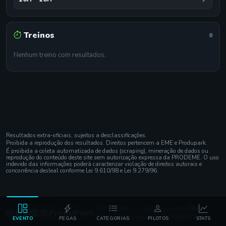
Treinos
0
Nenhum treino com resultados.
Resultados extra-oficiais, sujeitos a desclassificações.
Proibida a reprodução dos resultados. Direitos pertencem a EME e Produpark.
É proibida a coleta automatizada de dados (scraping), mineração de dados ou
reprodução do conteúdo deste site sem autorização expressa da PRODEME. O uso
indevido das informações poderá caracterizar violação de direitos autorais e
concorrência desleal conforme Lei 9.610/98 e Lei 9.279/96.
PRODEME — Parceria entre
EME
Cronometragem
e
Produpark
EVENTO
PEGAS
CATEGORIAS
PILOTOS
STATS