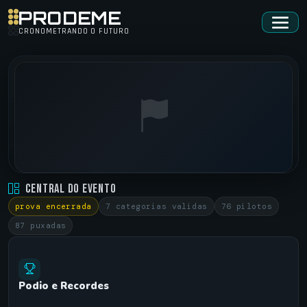
PRODEME
CRONOMETRANDO O FUTURO
RAM DRIVE BBQ • BC
Central do Evento
BALNEÁRIO CAMBORIÚ/SC •
17/08/2024
prova encerrada
7 categorias validas
76 pilotos
87 puxadas
Podio e Recordes