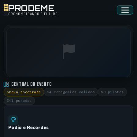
PRODEME
CRONOMETRANDO O FUTURO
ENCONTRO DOS AMIGOS • 3ª EDICAO
Central do Evento
NOVA ESPERANCA DO SUL/RS •
03/11/2024
prova encerrada
24 categorias validas
59 pilotos
341 puxadas
Podio e Recordes