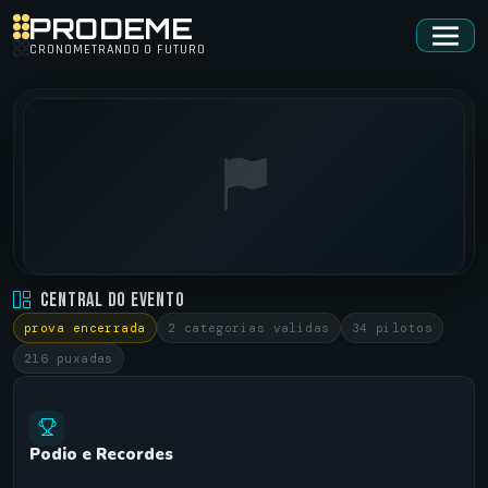
PRODEME
CRONOMETRANDO O FUTURO
NIGHT RACER • NIGHT RACER - NIVER TITIU
Central do Evento
TIMBÓ PLACE - CACHOEIRO DE ITAPEMIRIM-ES •
prova encerrada
2 categorias validas
34 pilotos
13/02/2025
216 puxadas
Podio e Recordes