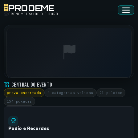
PRODEME
CRONOMETRANDO O FUTURO
RACING PARK CP • RACHAO CARROS
Central do Evento
CAÇAPAVA DO SUL/RS •
23/02/2025
prova encerrada
4 categorias validas
21 pilotos
154 puxadas
Podio e Recordes