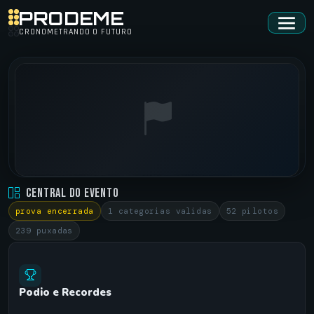
PRODEME
CRONOMETRANDO O FUTURO
QUINTA ADRENALINA • QUINTA ADRENALINA
Central do Evento
ARENA CARNELOS •
01/05/2025
prova encerrada
1 categorias validas
52 pilotos
239 puxadas
Podio e Recordes