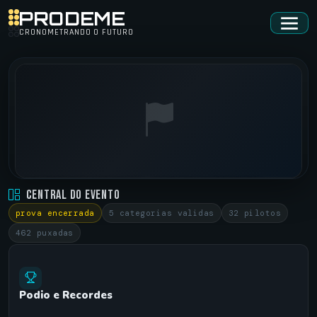
PRODEME
CRONOMETRANDO O FUTURO
CAMPEONATO FERNANDO • ARRANCADA FERNANDO
Central do Evento
PISTA DE ARRANCADA ARTUR NOGUEIRA •
03/05/2025
prova encerrada
5 categorias validas
32 pilotos
462 puxadas
Podio e Recordes