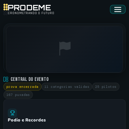
PRODEME
CRONOMETRANDO O FUTURO
RACING PARK • RACHA CARROS
Central do Evento
CAÇAPAVA DO SUL/RS •
08/06/2025
prova encerrada
11 categorias validas
25 pilotos
167 puxadas
Podio e Recordes