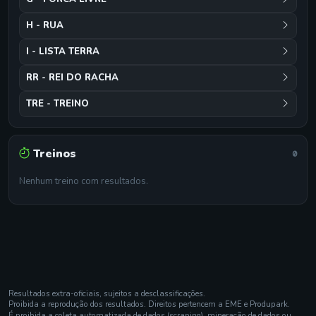
H - RUA
I - LISTA TERRA
RR - REI DO RACHA
TRE - TREINO
Treinos
0
Nenhum treino com resultados.
Resultados extra-oficiais, sujeitos a desclassificações.
Proibida a reprodução dos resultados. Direitos pertencem a EME e Produpark.
É proibida a coleta automatizada de dados (scraping), mineração de dados ou