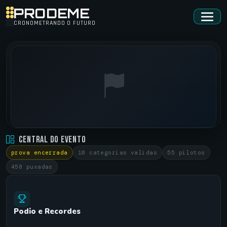
PRODEME
CRONOMETRANDO O FUTURO
RACHA ENCONTRO DOS AMIGOS • RACHA ENCONTRO DOS
Central do Evento
AMIGOS
prova encerrada
10 categorias validas
55 pilotos
ARENA CARNELOS •
28/06/2025
458 puxadas
Podio e Recordes