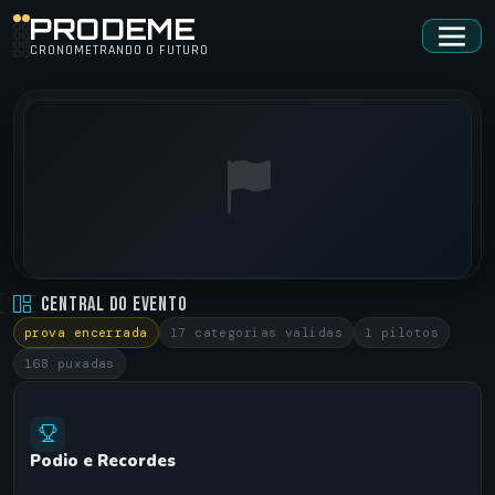
PRODEME
CRONOMETRANDO O FUTURO
AAPA • 2ª ETAPA
Central do Evento
TIMBO •
28/06/2025
prova encerrada
17 categorias validas
1 pilotos
168 puxadas
Podio e Recordes