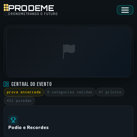
PRODEME
CRONOMETRANDO O FUTURO
MOSDA • MOSDA DESAFIO DAS RUAS
Central do Evento
ARENA CARNELOS •
04/10/2025
prova encerrada
6 categorias validas
47 pilotos
421 puxadas
Podio e Recordes