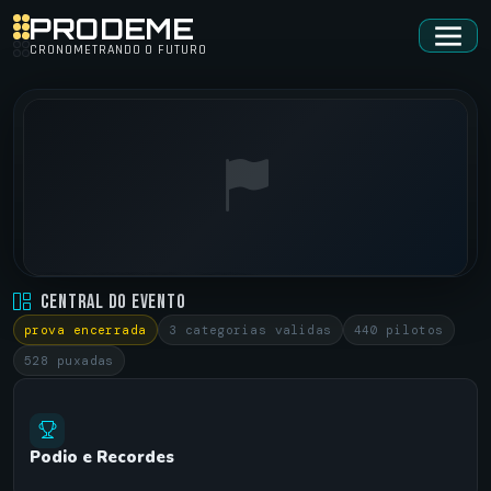
PRODEME
CRONOMETRANDO O FUTURO
MOBIL SUPERMOTO • VIRTUAL
Central do Evento
SOROCABA / SP •
19/10/2025
prova encerrada
3 categorias validas
440 pilotos
528 puxadas
Podio e Recordes