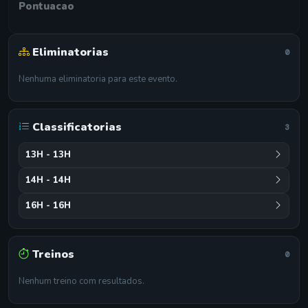
Pontuacao
Eliminatorias
0
Nenhuma eliminatoria para este evento.
Classificatorias
3
13H - 13H
14H - 14H
16H - 16H
Treinos
0
Nenhum treino com resultados.