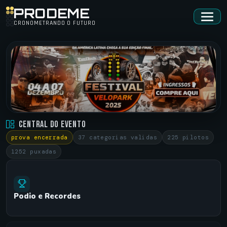
PRODEME
CRONOMETRANDO O FUTURO
FESTIVAL VELOPARK • EDICAO FINAL
Central do Evento
VELOPARK •
04/12/2025 - 07/12/2025
prova encerrada
37 categorias validas
225 pilotos
1252 puxadas
Podio e Recordes