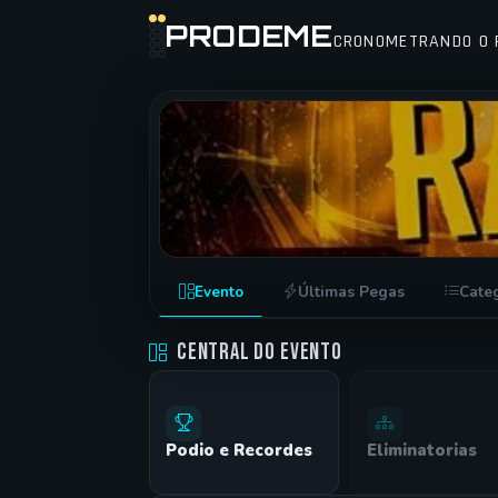
PRODEME
CRONOMETRANDO O 
FESTIVAL RACE WARS • FESTIVAL
Evento
Últimas Pegas
Cate
ARENA CARNELOS •
06/12/2025
Central do Evento
Podio e Recordes
Eliminatorias