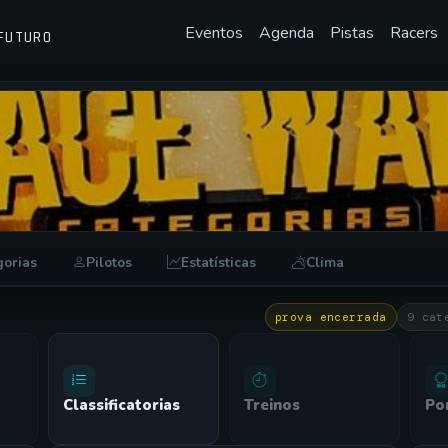
Eventos
Agenda
Pistas
Racers
FUTURO
 RACE WARS
gorias
Pilotos
Estatísticas
Clima
prova encerrada
9 cat
Classificatorias
Treinos
Po