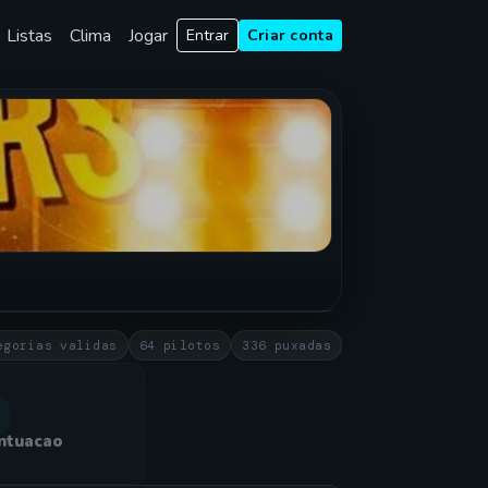
Listas
Clima
Jogar
Entrar
Criar conta
egorias validas
64 pilotos
336 puxadas
ntuacao