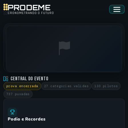
PRODEME
CRONOMETRANDO O FUTURO
SPIDCUP 2025 • PRE STAGE
Central do Evento
SPID/SP •
14/02/2025
prova encerrada
27 categorias validas
133 pilotos
737 puxadas
Podio e Recordes