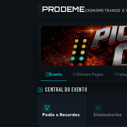
PRODEME
CRONOMETRANDO O 
AREA 595 PY • PICADAS CDE 202
Evento
Últimas Pegas
Cate
CDE •
09/05/2026
Central do Evento
Podio e Recordes
Eliminatorias