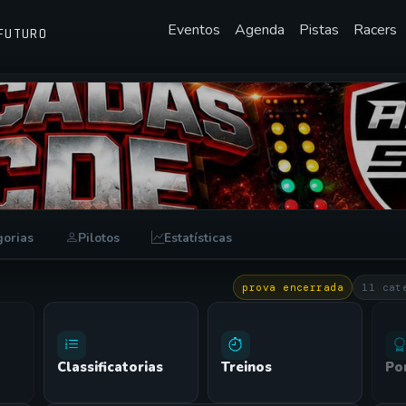
Eventos
Agenda
Pistas
Racers
FUTURO
6
gorias
Pilotos
Estatísticas
prova encerrada
11 cat
Classificatorias
Treinos
Po