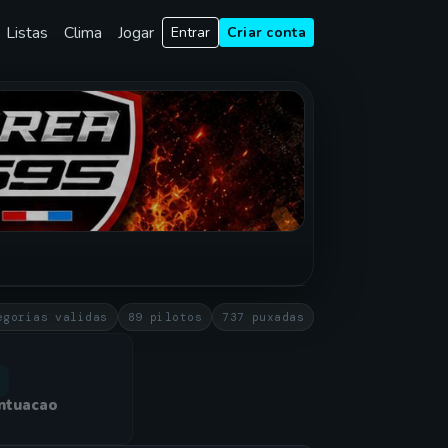
Listas
Clima
Jogar
Entrar
Criar conta
egorias validas
89 pilotos
737 puxadas
ntuacao