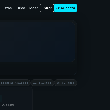
Listas
Clima
Jogar
Entrar
Criar conta
tegorias validas
12 pilotos
85 puxadas
ntuacao