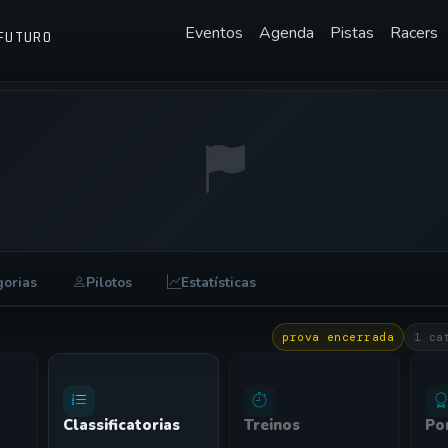
Eventos
Agenda
Pistas
Racers
FUTURO
FEIRA 13/05
gorias
Pilotos
Estatísticas
•
13/05/2026
prova encerrada
1 ca
Classificatorias
Treinos
Po