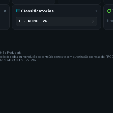
Classificatorias
0
1
Nen
TL - TREINO LIVRE
EME e Produpark.
ração de dados ou reprodução do conteúdo deste site sem autorização expressa da PRO
 Lei 9.610/98 e Lei 9.279/96.