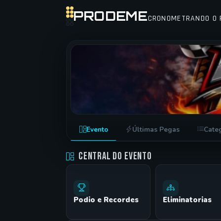
PRODEME
CRONOMETRANDO O 
CAMPEONATO NACIONAL PARAGUAY
Evento
Últimas Pegas
Cate
AUTODROMO DUMONT •
23/05/2026
Central do Evento
Podio e Recordes
Eliminatorias