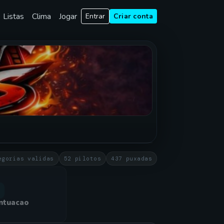
Listas
Clima
Jogar
Entrar
Criar conta
egorias validas
52 pilotos
437 puxadas
ntuacao