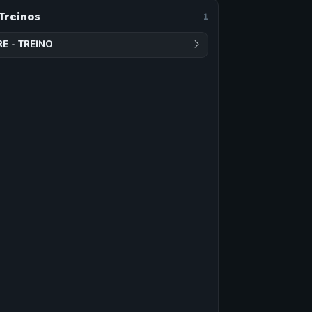
Treinos
1
RE - TREINO