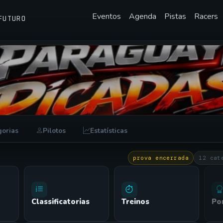
Eventos
Agenda
Pistas
Racers
FUTURO
O • 2° ETAPA NACIONAL / LISTA PY
gorias
Pilotos
Estatísticas
prova encerrada
12 cat
Classificatorias
Treinos
Po