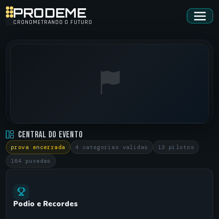
PRODEME
CRONOMETRANDO O FUTURO
POWER TRUCKS BRASIL • 1º EDIÇÃO
Central do Evento
PISTA DE ARRANCADA DE ARTUR NOGUEIRA •
30/05/2026
prova encerrada
4 categorias validas
13 pilotos
164 puxadas
Podio e Recordes