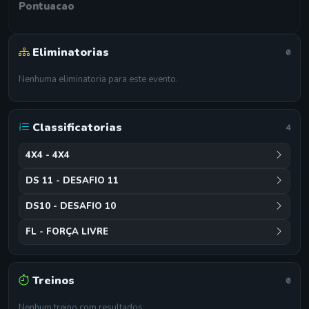
Pontuacao
Eliminatorias
0
Nenhuma eliminatoria para este evento.
Classificatorias
4
4X4 - 4X4
DS 11 - DESAFIO 11
DS10 - DESAFIO 10
FL - FORÇA LIVRE
Treinos
0
Nenhum treino com resultados.