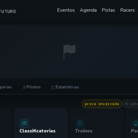
Eventos
Agenda
Pistas
Racers
FUTURO
ETAPA DO CAMPEONATO FORCE CARS
gorias
Pilotos
Estatísticas
•
27/06/2014
prova encerrada
8 cat
Classificatorias
Treinos
Po