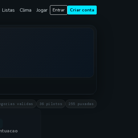
Listas
Clima
Jogar
Entrar
Criar conta
egorias validas
36 pilotos
255 puxadas
ntuacao