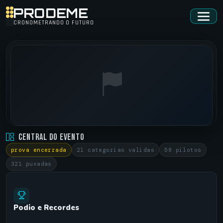
PRODEME
CRONOMETRANDO O FUTURO
ARRANCADA SAO SEPE 2015 • 3° ARRANCADAO
Central do Evento
SAO SEPE - RS •
05/07/2015
prova encerrada
21 categorias validas
58 pilotos
321 puxadas
Podio e Recordes