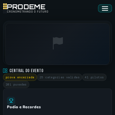
PRODEME
CRONOMETRANDO O FUTURO
COPA SANTA MARIA 2015 • 3 ETAPA
Central do Evento
SANTA MARIA - RS •
30/08/2015
prova encerrada
25 categorias validas
41 pilotos
201 puxadas
Podio e Recordes