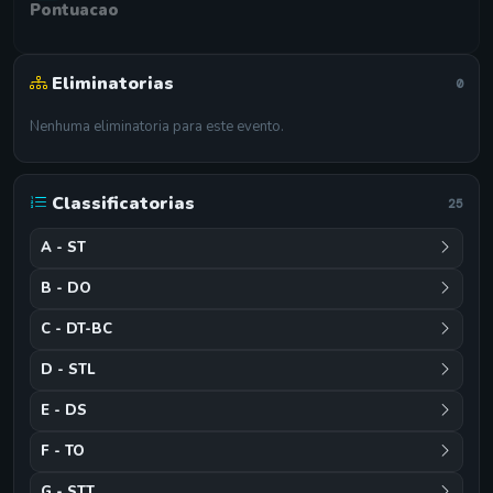
Pontuacao
Eliminatorias
0
Nenhuma eliminatoria para este evento.
Classificatorias
25
A - ST
B - DO
C - DT-BC
D - STL
E - DS
F - TO
G - STT