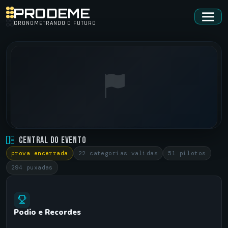
PRODEME
CRONOMETRANDO O FUTURO
ARRANCADA SÃO SEPE 2015 • 3º ARRANCADAO
Central do Evento
SÃO SEPE - RS •
01/11/2015
prova encerrada
22 categorias validas
51 pilotos
294 puxadas
Podio e Recordes