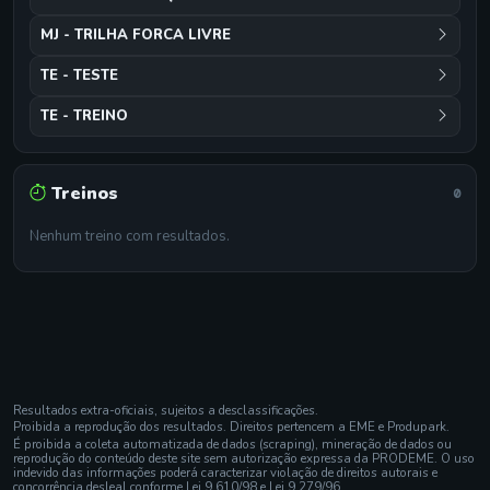
MJ - TRILHA FORCA LIVRE
TE - TESTE
TE - TREINO
Treinos
0
Nenhum treino com resultados.
Resultados extra-oficiais, sujeitos a desclassificações.
Proibida a reprodução dos resultados. Direitos pertencem a EME e Produpark.
É proibida a coleta automatizada de dados (scraping), mineração de dados ou
reprodução do conteúdo deste site sem autorização expressa da PRODEME. O uso
indevido das informações poderá caracterizar violação de direitos autorais e
concorrência desleal conforme Lei 9.610/98 e Lei 9.279/96.