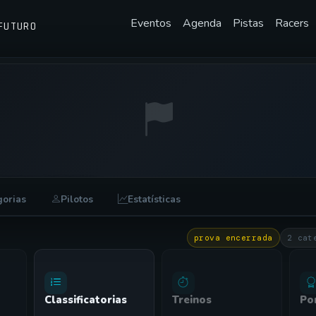
Eventos
Agenda
Pistas
Racers
FUTURO
 RACHA NOTURNO
gorias
Pilotos
Estatísticas
prova encerrada
2 cat
Classificatorias
Treinos
Po