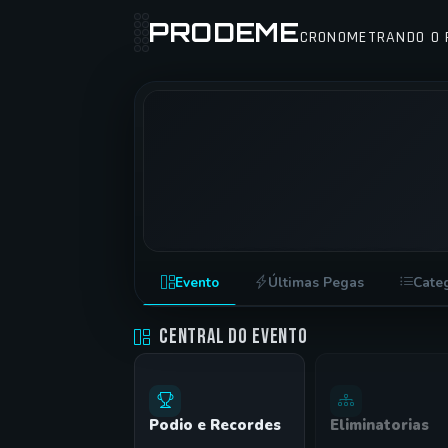
PRODEME
CRONOMETRANDO O 
RACHA NOTURNO TECNOMOTOR •
Evento
Últimas Pegas
Cate
SANTA MARIA - RS •
20/11/2015
Central do Evento
Podio e Recordes
Eliminatorias