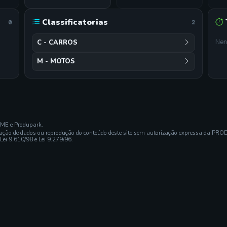
Classificatorias
0
2
Nen
C - CARROS
M - MOTOS
EME e Produpark.
ração de dados ou reprodução do conteúdo deste site sem autorização expressa da PRO
 Lei 9.610/98 e Lei 9.279/96.