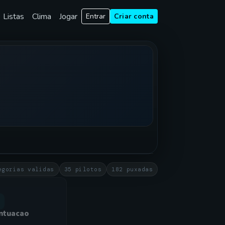
Listas
Clima
Jogar
Entrar
Criar conta
egorias validas
35 pilotos
182 puxadas
ntuacao